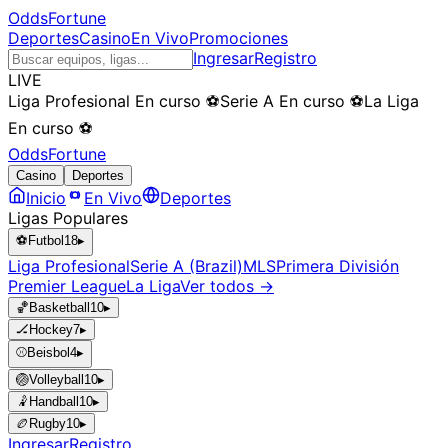
OddsFortune
Deportes
Casino
En Vivo
Promociones
Ingresar
Registro
LIVE
Liga Profesional
En curso
⚽
Serie A
En curso
⚽
La Liga
En curso
⚽
OddsFortune
Casino
Deportes
Inicio
En Vivo
Deportes
Ligas Populares
⚽
Futbol
18
▸
Liga Profesional
Serie A (Brazil)
MLS
Primera División
Premier League
La Liga
Ver todos →
🏀
Basketball
10
▸
🏒
Hockey
7
▸
⚾
Beisbol
4
▸
🏐
Volleyball
10
▸
🤾
Handball
10
▸
🏉
Rugby
10
▸
Ingresar
Registro