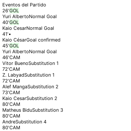
Eventos del Partido
26
'
GOL
Yuri Alberto
Normal Goal
40
'
GOL
Kaio Cesar
Normal Goal
41
'
•
Kaio César
Goal confirmed
45
'
GOL
Yuri Alberto
Normal Goal
46
'
CAM
Vitor Bueno
Substitution 1
72
'
CAM
Z. Labyad
Substitution 1
72
'
CAM
Alef Manga
Substitution 2
73
'
CAM
Kaio Cesar
Substitution 2
80
'
CAM
Matheus Bidu
Substitution 3
80
'
CAM
Andre
Substitution 4
80
'
CAM