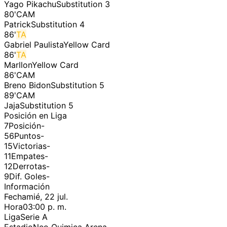
Yago Pikachu
Substitution 3
80
'
CAM
Patrick
Substitution 4
86
'
TA
Gabriel Paulista
Yellow Card
86
'
TA
Marllon
Yellow Card
86
'
CAM
Breno Bidon
Substitution 5
89
'
CAM
Jaja
Substitution 5
Posición en Liga
7
Posición
-
56
Puntos
-
15
Victorias
-
11
Empates
-
12
Derrotas
-
9
Dif. Goles
-
Información
Fecha
mié, 22 jul.
Hora
03:00 p. m.
Liga
Serie A