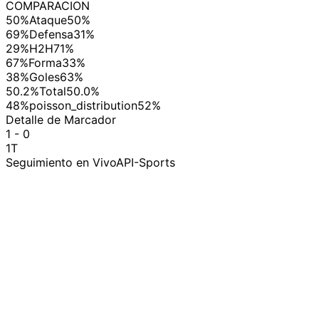
COMPARACION
50%
Ataque
50%
69%
Defensa
31%
29%
H2H
71%
67%
Forma
33%
38%
Goles
63%
50.2%
Total
50.0%
48%
poisson_distribution
52%
Detalle de Marcador
1 - 0
1T
Seguimiento en Vivo
API-Sports