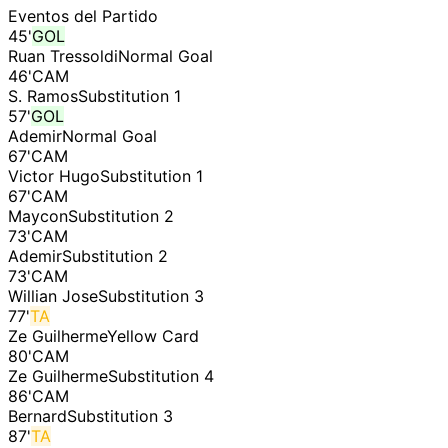
Eventos del Partido
45
'
GOL
Ruan Tressoldi
Normal Goal
46
'
CAM
S. Ramos
Substitution 1
57
'
GOL
Ademir
Normal Goal
67
'
CAM
Victor Hugo
Substitution 1
67
'
CAM
Maycon
Substitution 2
73
'
CAM
Ademir
Substitution 2
73
'
CAM
Willian Jose
Substitution 3
77
'
TA
Ze Guilherme
Yellow Card
80
'
CAM
Ze Guilherme
Substitution 4
86
'
CAM
Bernard
Substitution 3
87
'
TA