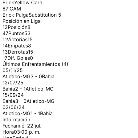
Erick
Yellow Card
87
'
CAM
Erick Pulga
Substitution 5
Posición en Liga
12
Posición
8
47
Puntos
53
11
Victorias
15
14
Empates
8
13
Derrotas
15
-7
Dif. Goles
0
Últimos Enfrentamientos (
4
)
05/11/25
Atletico-MG
3
-
0
Bahia
12/07/25
Bahia
2
-
1
Atletico-MG
15/09/24
Bahia
3
-
0
Atletico-MG
02/06/24
Atletico-MG
1
-
1
Bahia
Información
Fecha
mié, 22 jul.
Hora
03:00 p. m.