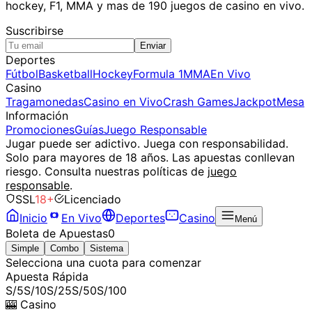
hockey, F1, MMA y mas de 190 juegos de casino en vivo.
Suscribirse
Enviar
Deportes
Fútbol
Basketball
Hockey
Formula 1
MMA
En Vivo
Casino
Tragamonedas
Casino en Vivo
Crash Games
Jackpot
Mesa
Información
Promociones
Guías
Juego Responsable
Jugar puede ser adictivo. Juega con responsabilidad.
Solo para mayores de 18 años. Las apuestas conllevan
riesgo. Consulta nuestras políticas de
juego
responsable
.
SSL
18+
Licenciado
Inicio
En Vivo
Deportes
Casino
Menú
Boleta de Apuestas
0
Simple
Combo
Sistema
Selecciona una cuota para comenzar
Apuesta Rápida
S/5
S/10
S/25
S/50
S/100
🎰 Casino