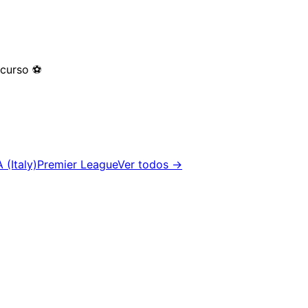
 curso
⚽
 (Italy)
Premier League
Ver todos →