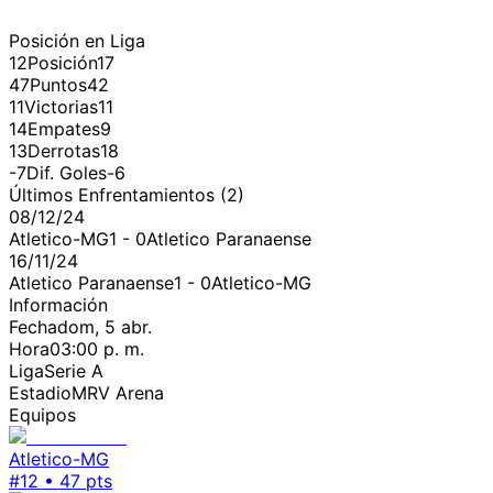
Posición en Liga
12
Posición
17
47
Puntos
42
11
Victorias
11
14
Empates
9
13
Derrotas
18
-7
Dif. Goles
-6
Últimos Enfrentamientos (
2
)
08/12/24
Atletico-MG
1
-
0
Atletico Paranaense
16/11/24
Atletico Paranaense
1
-
0
Atletico-MG
Información
Fecha
dom, 5 abr.
Hora
03:00 p. m.
Liga
Serie A
Estadio
MRV Arena
Equipos
Atletico-MG
#
12
•
47
pts