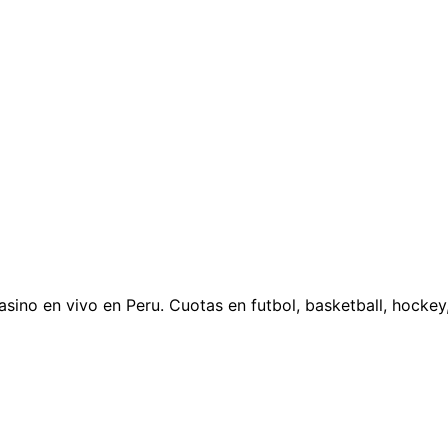
sino en vivo en Peru. Cuotas en futbol, basketball, hockey