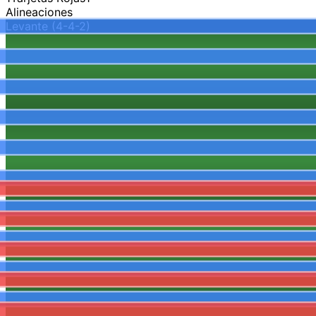
Alineaciones
Levante
(4-4-2)