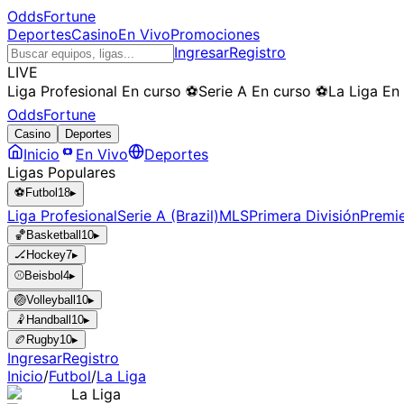
OddsFortune
Deportes
Casino
En Vivo
Promociones
Ingresar
Registro
LIVE
Liga Profesional
En curso
⚽
Serie A
En curso
⚽
La Liga
En
OddsFortune
Casino
Deportes
Inicio
En Vivo
Deportes
Ligas Populares
⚽
Futbol
18
▸
Liga Profesional
Serie A (Brazil)
MLS
Primera División
Premi
🏀
Basketball
10
▸
🏒
Hockey
7
▸
⚾
Beisbol
4
▸
🏐
Volleyball
10
▸
🤾
Handball
10
▸
🏉
Rugby
10
▸
Ingresar
Registro
Inicio
/
Futbol
/
La Liga
La Liga