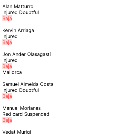
Alan Matturro
Injured Doubtful
Baja
Kervin Arriaga
injured
Baja
Jon Ander Olasagasti
injured
Baja
Mallorca
Samuel Almeida Costa
Injured Doubtful
Baja
Manuel Morlanes
Red card Suspended
Baja
Vedat Muriqi