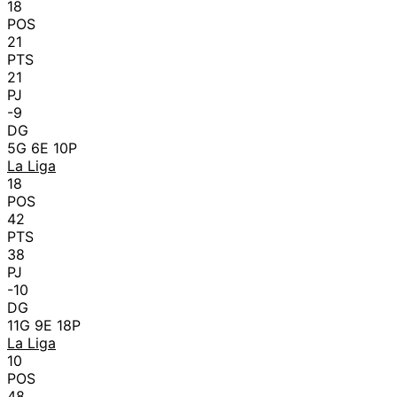
18
POS
21
PTS
21
PJ
-9
DG
5
G
6
E
10
P
La Liga
18
POS
42
PTS
38
PJ
-10
DG
11
G
9
E
18
P
La Liga
10
POS
48