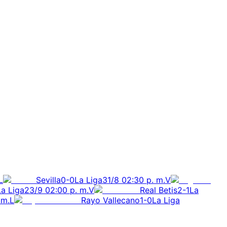
L
Sevilla
0-0
La Liga
31/8
02:30 p. m.
V
La Liga
23/9
02:00 p. m.
V
Real Betis
2-1
La
 m.
L
Rayo Vallecano
1-0
La Liga