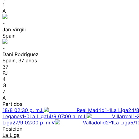
1
A
-
Jan Virgili
Spain
-
Dani Rodríguez
Spain
, 37 años
37
PJ
4
G
7
A
Partidos
18/8
02:30 p. m.
L
Real Madrid
1-1
La Liga
24/
Leganes
1-0
La Liga
14/9
07:00 a. m.
L
Villarreal
1-
Liga
27/9
02:00 p. m.
V
Valladolid
2-1
La Liga
5/1
Posición
La Liga