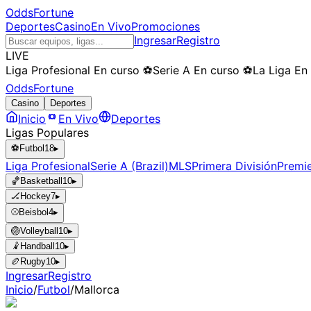
OddsFortune
Deportes
Casino
En Vivo
Promociones
Ingresar
Registro
LIVE
Liga Profesional
En curso
⚽
Serie A
En curso
⚽
La Liga
En
OddsFortune
Casino
Deportes
Inicio
En Vivo
Deportes
Ligas Populares
⚽
Futbol
18
▸
Liga Profesional
Serie A (Brazil)
MLS
Primera División
Premi
🏀
Basketball
10
▸
🏒
Hockey
7
▸
⚾
Beisbol
4
▸
🏐
Volleyball
10
▸
🤾
Handball
10
▸
🏉
Rugby
10
▸
Ingresar
Registro
Inicio
/
Futbol
/
Mallorca