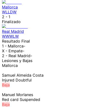
Mallorca
W
L
L
D
W
2
-
1
Finalizado
Real Madrid
W
W
W
L
W
Resultado Final
1 -
Mallorca
-
X - Empate
-
2 -
Real Madrid
-
Lesiones y Bajas
Mallorca
Samuel Almeida Costa
Injured Doubtful
Baja
Manuel Morlanes
Red card Suspended
Baja