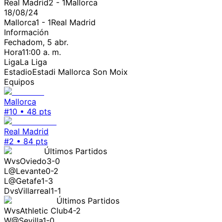
Real Madrid
2
-
1
Mallorca
18/08/24
Mallorca
1
-
1
Real Madrid
Información
Fecha
dom, 5 abr.
Hora
11:00 a. m.
Liga
La Liga
Estadio
Estadi Mallorca Son Moix
Equipos
Mallorca
#
10
•
48
pts
Real Madrid
#
2
•
84
pts
Últimos Partidos
W
vs
Oviedo
3-0
L
@
Levante
0-2
L
@
Getafe
1-3
D
vs
Villarreal
1-1
Últimos Partidos
W
vs
Athletic Club
4-2
W
@
Sevilla
1-0