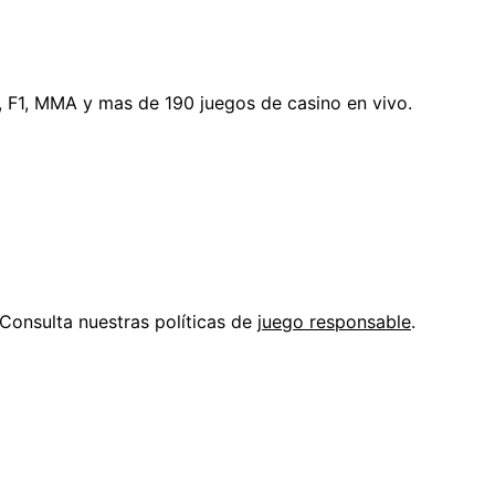
, F1, MMA y mas de 190 juegos de casino en vivo.
Consulta nuestras políticas de
juego responsable
.