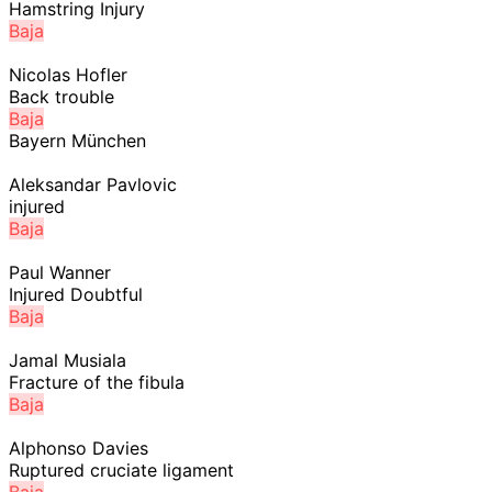
Hamstring Injury
Baja
Nicolas Hofler
Back trouble
Baja
Bayern München
Aleksandar Pavlovic
injured
Baja
Paul Wanner
Injured Doubtful
Baja
Jamal Musiala
Fracture of the fibula
Baja
Alphonso Davies
Ruptured cruciate ligament