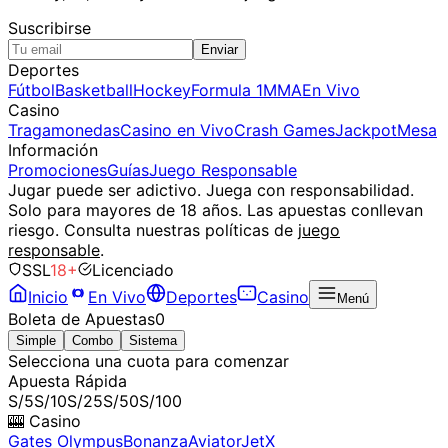
Suscribirse
Enviar
Deportes
Fútbol
Basketball
Hockey
Formula 1
MMA
En Vivo
Casino
Tragamonedas
Casino en Vivo
Crash Games
Jackpot
Mesa
Información
Promociones
Guías
Juego Responsable
Jugar puede ser adictivo. Juega con responsabilidad.
Solo para mayores de 18 años. Las apuestas conllevan
riesgo. Consulta nuestras políticas de
juego
responsable
.
SSL
18+
Licenciado
Inicio
En Vivo
Deportes
Casino
Menú
Boleta de Apuestas
0
Simple
Combo
Sistema
Selecciona una cuota para comenzar
Apuesta Rápida
S/5
S/10
S/25
S/50
S/100
🎰 Casino
Gates Olympus
Bonanza
Aviator
JetX