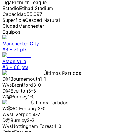
Liga
Premier League
Estadio
Etihad Stadium
Capacidad
55,097
Superficie
Cesped Natural
Ciudad
Manchester
Equipos
Manchester City
#
3
•
71
pts
Aston Villa
#
6
•
66
pts
Últimos Partidos
D
@
Bournemouth
1-1
W
vs
Brentford
3-0
D
@
Everton
3-3
W
@
Burnley
1-0
Últimos Partidos
W
@
SC Freiburg
3-0
W
vs
Liverpool
4-2
D
@
Burnley
2-2
W
vs
Nottingham Forest
4-0