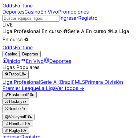
OddsFortune
Deportes
Casino
En Vivo
Promociones
Ingresar
Registro
LIVE
Liga Profesional
En curso
⚽
Serie A
En curso
⚽
La Liga
En curso
⚽
OddsFortune
Casino
Deportes
Inicio
En Vivo
Deportes
Ligas Populares
⚽
Futbol
18
▸
Liga Profesional
Serie A (Brazil)
MLS
Primera División
Premier League
La Liga
Ver todos →
🏀
Basketball
10
▸
🏒
Hockey
7
▸
⚾
Beisbol
4
▸
🏐
Volleyball
10
▸
🤾
Handball
10
▸
🏉
Rugby
10
▸
Ingresar
Registro