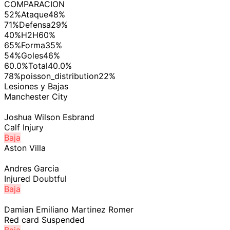
COMPARACION
52%
Ataque
48%
71%
Defensa
29%
40%
H2H
60%
65%
Forma
35%
54%
Goles
46%
60.0%
Total
40.0%
78%
poisson_distribution
22%
Lesiones y Bajas
Manchester City
Joshua Wilson Esbrand
Calf Injury
Baja
Aston Villa
Andres Garcia
Injured Doubtful
Baja
Damian Emiliano Martinez Romer
Red card Suspended