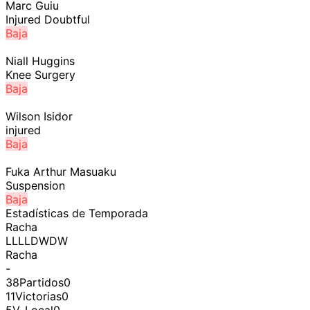
Marc Guiu
Injured Doubtful
Baja
Niall Huggins
Knee Surgery
Baja
Wilson Isidor
injured
Baja
Fuka Arthur Masuaku
Suspension
Baja
Estadísticas de Temporada
Racha
LLLLDWDW
Racha
-
38
Partidos
0
11
Victorias
0