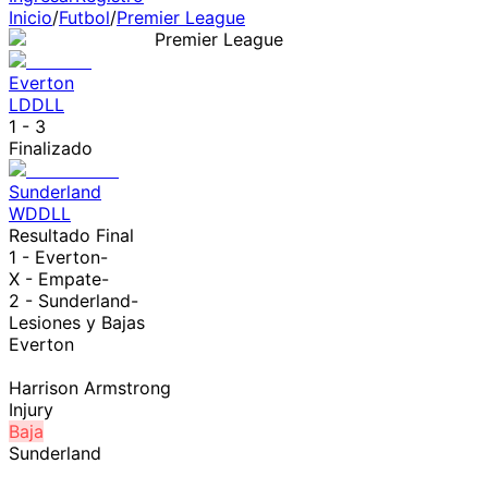
Inicio
/
Futbol
/
Premier League
Premier League
Everton
L
D
D
L
L
1
-
3
Finalizado
Sunderland
W
D
D
L
L
Resultado Final
1 -
Everton
-
X - Empate
-
2 -
Sunderland
-
Lesiones y Bajas
Everton
Harrison Armstrong
Injury
Baja
Sunderland