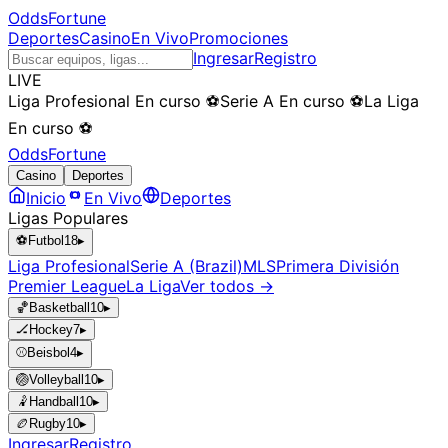
OddsFortune
Deportes
Casino
En Vivo
Promociones
Ingresar
Registro
LIVE
Liga Profesional
En curso
⚽
Serie A
En curso
⚽
La Liga
En curso
⚽
OddsFortune
Casino
Deportes
Inicio
En Vivo
Deportes
Ligas Populares
⚽
Futbol
18
▸
Liga Profesional
Serie A (Brazil)
MLS
Primera División
Premier League
La Liga
Ver todos →
🏀
Basketball
10
▸
🏒
Hockey
7
▸
⚾
Beisbol
4
▸
🏐
Volleyball
10
▸
🤾
Handball
10
▸
🏉
Rugby
10
▸
Ingresar
Registro