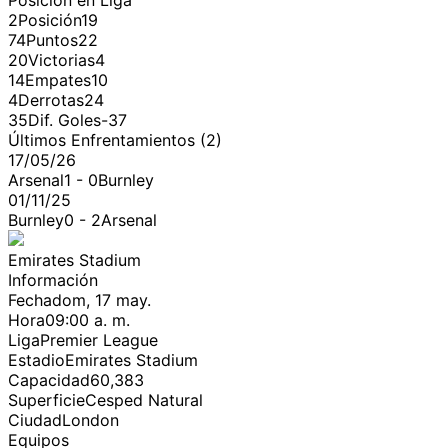
Posición en Liga
2
Posición
19
74
Puntos
22
20
Victorias
4
14
Empates
10
4
Derrotas
24
35
Dif. Goles
-37
Últimos Enfrentamientos (
2
)
17/05/26
Arsenal
1
-
0
Burnley
01/11/25
Burnley
0
-
2
Arsenal
Emirates Stadium
Información
Fecha
dom, 17 may.
Hora
09:00 a. m.
Liga
Premier League
Estadio
Emirates Stadium
Capacidad
60,383
Superficie
Cesped Natural
Ciudad
London
Equipos