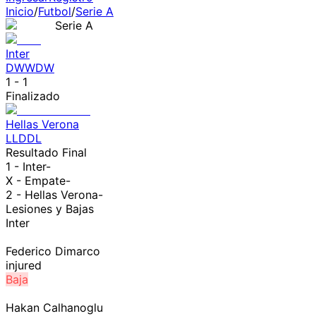
Inicio
/
Futbol
/
Serie A
Serie A
Inter
D
W
W
D
W
1
-
1
Finalizado
Hellas Verona
L
L
D
D
L
Resultado Final
1 -
Inter
-
X - Empate
-
2 -
Hellas Verona
-
Lesiones y Bajas
Inter
Federico Dimarco
injured
Baja
Hakan Calhanoglu