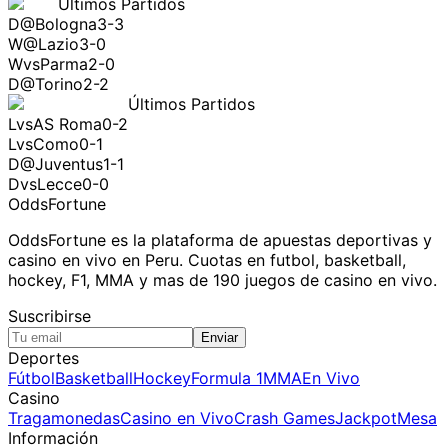
Últimos Partidos
D
@
Bologna
3-3
W
@
Lazio
3-0
W
vs
Parma
2-0
D
@
Torino
2-2
Últimos Partidos
L
vs
AS Roma
0-2
L
vs
Como
0-1
D
@
Juventus
1-1
D
vs
Lecce
0-0
OddsFortune
OddsFortune es la plataforma de apuestas deportivas y
casino en vivo en Peru. Cuotas en futbol, basketball,
hockey, F1, MMA y mas de 190 juegos de casino en vivo.
Suscribirse
Enviar
Deportes
Fútbol
Basketball
Hockey
Formula 1
MMA
En Vivo
Casino
Tragamonedas
Casino en Vivo
Crash Games
Jackpot
Mesa
Información