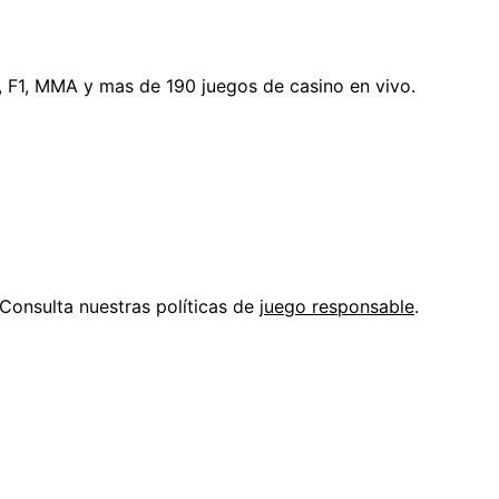
, F1, MMA y mas de 190 juegos de casino en vivo.
Consulta nuestras políticas de
juego responsable
.