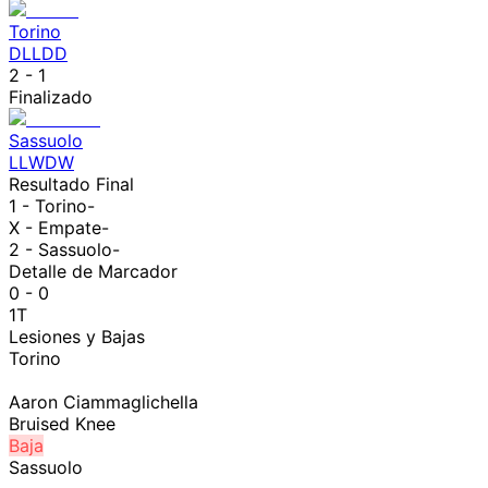
Torino
D
L
L
D
D
2
-
1
Finalizado
Sassuolo
L
L
W
D
W
Resultado Final
1 -
Torino
-
X - Empate
-
2 -
Sassuolo
-
Detalle de Marcador
0 - 0
1T
Lesiones y Bajas
Torino
Aaron Ciammaglichella
Bruised Knee
Baja
Sassuolo