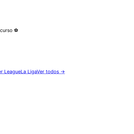
 curso
⚽
er League
La Liga
Ver todos →