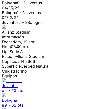
Bologna
0
-
1
Juventus
04/05/25
Bologna
1
-
1
Juventus
07/12/24
Juventus
2
-
2
Bologna
Allianz Stadium
Información
Fecha
dom, 19 abr.
Hora
08:00 a. m.
Liga
Serie A
Estadio
Allianz Stadium
Capacidad
45,666
Superficie
Cesped Natural
Ciudad
Torino
Equipos
Juventus
#
4
•
70
pts
Bologna
#
9
•
62
pts