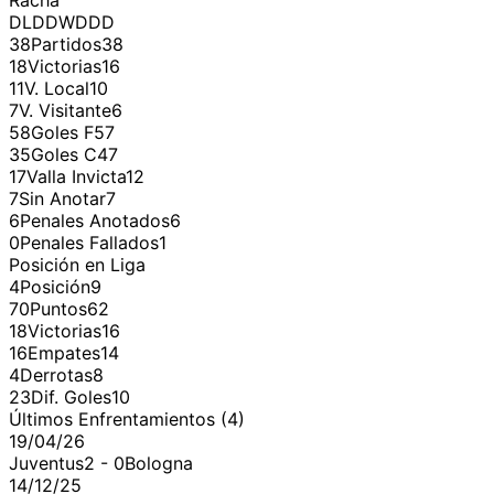
Racha
DLDDWDDD
38
Partidos
38
18
Victorias
16
11
V. Local
10
7
V. Visitante
6
58
Goles F
57
35
Goles C
47
17
Valla Invicta
12
7
Sin Anotar
7
6
Penales Anotados
6
0
Penales Fallados
1
Posición en Liga
4
Posición
9
70
Puntos
62
18
Victorias
16
16
Empates
14
4
Derrotas
8
23
Dif. Goles
10
Últimos Enfrentamientos (
4
)
19/04/26
Juventus
2
-
0
Bologna
14/12/25