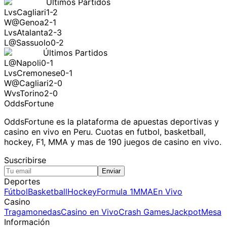
Últimos Partidos
L
vs
Cagliari
1-2
W
@
Genoa
2-1
L
vs
Atalanta
2-3
L
@
Sassuolo
0-2
Últimos Partidos
L
@
Napoli
0-1
L
vs
Cremonese
0-1
W
@
Cagliari
2-0
W
vs
Torino
2-0
OddsFortune
OddsFortune es la plataforma de apuestas deportivas y
casino en vivo en Peru. Cuotas en futbol, basketball,
hockey, F1, MMA y mas de 190 juegos de casino en vivo.
Suscribirse
Enviar
Deportes
Fútbol
Basketball
Hockey
Formula 1
MMA
En Vivo
Casino
Tragamonedas
Casino en Vivo
Crash Games
Jackpot
Mesa
Información