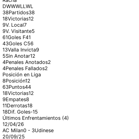
Racha
DWWWLLWL
38
Partidos
38
18
Victorias
12
9
V. Local
7
9
V. Visitante
5
61
Goles F
41
43
Goles C
56
13
Valla Invicta
9
5
Sin Anotar
12
4
Penales Anotados
2
4
Penales Fallados
2
Posición en Liga
8
Posición
12
63
Puntos
44
18
Victorias
12
9
Empates
8
11
Derrotas
18
18
Dif. Goles
-15
Últimos Enfrentamientos (
4
)
12/04/26
AC Milan
0
-
3
Udinese
20/09/25