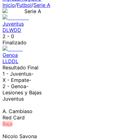
Inicio
/
Futbol
/
Serie A
Serie A
Juventus
D
L
W
D
D
2
-
0
Finalizado
Genoa
L
L
D
D
L
Resultado Final
1 -
Juventus
-
X - Empate
-
2 -
Genoa
-
Lesiones y Bajas
Juventus
A. Cambiaso
Red Card
Baja
Nicolo Savona