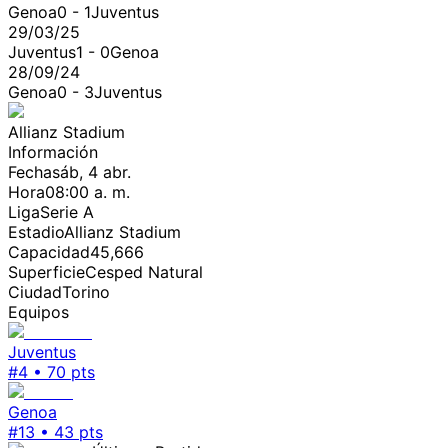
Genoa
0
-
1
Juventus
29/03/25
Juventus
1
-
0
Genoa
28/09/24
Genoa
0
-
3
Juventus
Allianz Stadium
Información
Fecha
sáb, 4 abr.
Hora
08:00 a. m.
Liga
Serie A
Estadio
Allianz Stadium
Capacidad
45,666
Superficie
Cesped Natural
Ciudad
Torino
Equipos
Juventus
#
4
•
70
pts
Genoa
#
13
•
43
pts