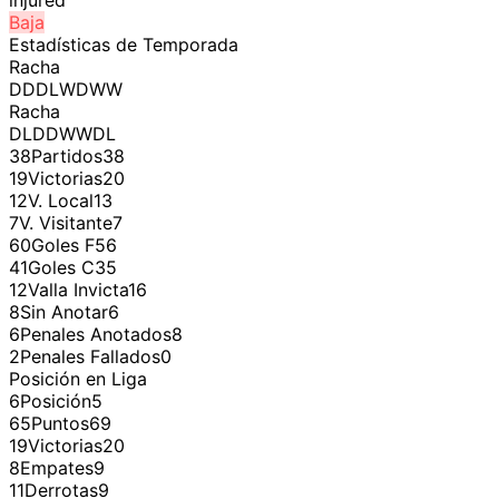
injured
Baja
Estadísticas de Temporada
Racha
DDDLWDWW
Racha
DLDDWWDL
38
Partidos
38
19
Victorias
20
12
V. Local
13
7
V. Visitante
7
60
Goles F
56
41
Goles C
35
12
Valla Invicta
16
8
Sin Anotar
6
6
Penales Anotados
8
2
Penales Fallados
0
Posición en Liga
6
Posición
5
65
Puntos
69
19
Victorias
20
8
Empates
9
11
Derrotas
9