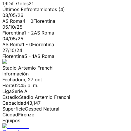
19
Dif. Goles
21
Últimos Enfrentamientos (
4
)
03/05/26
AS Roma
4
-
0
Fiorentina
05/10/25
Fiorentina
1
-
2
AS Roma
04/05/25
AS Roma
1
-
0
Fiorentina
27/10/24
Fiorentina
5
-
1
AS Roma
Stadio Artemio Franchi
Información
Fecha
dom, 27 oct.
Hora
02:45 p. m.
Liga
Serie A
Estadio
Stadio Artemio Franchi
Capacidad
43,147
Superficie
Cesped Natural
Ciudad
Firenze
Equipos