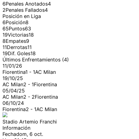
6
Penales Anotados
4
2
Penales Fallados
4
Posición en Liga
6
Posición
8
65
Puntos
63
19
Victorias
18
8
Empates
9
11
Derrotas
11
19
Dif. Goles
18
Últimos Enfrentamientos (
4
)
11/01/26
Fiorentina
1
-
1
AC Milan
19/10/25
AC Milan
2
-
1
Fiorentina
05/04/25
AC Milan
2
-
2
Fiorentina
06/10/24
Fiorentina
2
-
1
AC Milan
Stadio Artemio Franchi
Información
Fecha
dom, 6 oct.