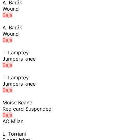
A. Barák
Wound
Baja
A. Barák
Wound
Baja
T. Lamptey
Jumpers knee
Baja
T. Lamptey
Jumpers knee
Baja
Moise Keane
Red card Suspended
Baja
AC Milan
L. Torriani