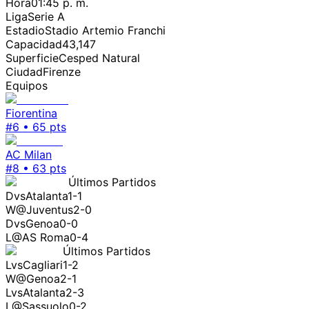
Hora
01:45 p. m.
Liga
Serie A
Estadio
Stadio Artemio Franchi
Capacidad
43,147
Superficie
Cesped Natural
Ciudad
Firenze
Equipos
Fiorentina
#
6
•
65
pts
AC Milan
#
8
•
63
pts
Últimos Partidos
D
vs
Atalanta
1-1
W
@
Juventus
2-0
D
vs
Genoa
0-0
L
@
AS Roma
0-4
Últimos Partidos
L
vs
Cagliari
1-2
W
@
Genoa
2-1
L
vs
Atalanta
2-3
L
@
Sassuolo
0-2