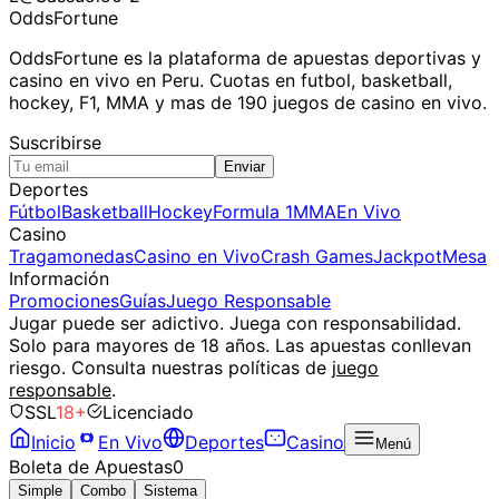
OddsFortune
OddsFortune es la plataforma de apuestas deportivas y
casino en vivo en Peru. Cuotas en futbol, basketball,
hockey, F1, MMA y mas de 190 juegos de casino en vivo.
Suscribirse
Enviar
Deportes
Fútbol
Basketball
Hockey
Formula 1
MMA
En Vivo
Casino
Tragamonedas
Casino en Vivo
Crash Games
Jackpot
Mesa
Información
Promociones
Guías
Juego Responsable
Jugar puede ser adictivo. Juega con responsabilidad.
Solo para mayores de 18 años. Las apuestas conllevan
riesgo. Consulta nuestras políticas de
juego
responsable
.
SSL
18+
Licenciado
Inicio
En Vivo
Deportes
Casino
Menú
Boleta de Apuestas
0
Simple
Combo
Sistema