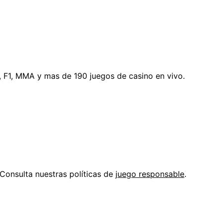
, F1, MMA y mas de 190 juegos de casino en vivo.
Consulta nuestras políticas de
juego responsable
.