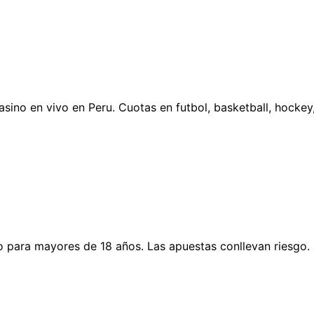
sino en vivo en Peru. Cuotas en futbol, basketball, hockey
o para mayores de 18 años. Las apuestas conllevan riesgo. 