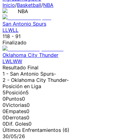
Inicio
/
Basketball
/
NBA
NBA
San Antonio Spurs
L
L
W
L
L
118
-
91
Finalizado
Oklahoma City Thunder
L
W
L
W
W
Resultado Final
1 -
San Antonio Spurs
-
2 -
Oklahoma City Thunder
-
Posición en Liga
5
Posición
5
0
Puntos
0
0
Victorias
0
0
Empates
0
0
Derrotas
0
0
Dif. Goles
0
Últimos Enfrentamientos (
6
)
30/05/26