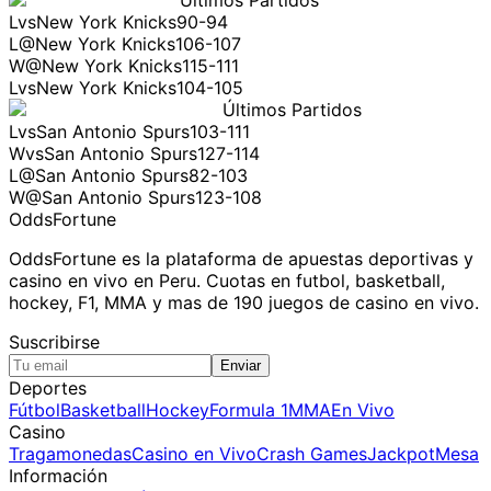
Últimos Partidos
L
vs
New York Knicks
90-94
L
@
New York Knicks
106-107
W
@
New York Knicks
115-111
L
vs
New York Knicks
104-105
Últimos Partidos
L
vs
San Antonio Spurs
103-111
W
vs
San Antonio Spurs
127-114
L
@
San Antonio Spurs
82-103
W
@
San Antonio Spurs
123-108
OddsFortune
OddsFortune es la plataforma de apuestas deportivas y
casino en vivo en Peru. Cuotas en futbol, basketball,
hockey, F1, MMA y mas de 190 juegos de casino en vivo.
Suscribirse
Enviar
Deportes
Fútbol
Basketball
Hockey
Formula 1
MMA
En Vivo
Casino
Tragamonedas
Casino en Vivo
Crash Games
Jackpot
Mesa
Información