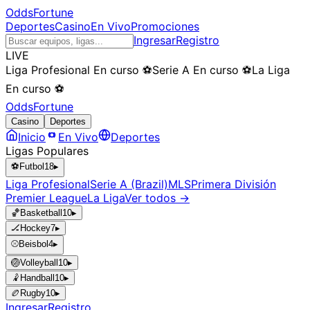
OddsFortune
Deportes
Casino
En Vivo
Promociones
Ingresar
Registro
LIVE
Liga Profesional
En curso
⚽
Serie A
En curso
⚽
La Liga
En curso
⚽
OddsFortune
Casino
Deportes
Inicio
En Vivo
Deportes
Ligas Populares
⚽
Futbol
18
▸
Liga Profesional
Serie A (Brazil)
MLS
Primera División
Premier League
La Liga
Ver todos →
🏀
Basketball
10
▸
🏒
Hockey
7
▸
⚾
Beisbol
4
▸
🏐
Volleyball
10
▸
🤾
Handball
10
▸
🏉
Rugby
10
▸
Ingresar
Registro