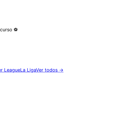
 curso
⚽
er League
La Liga
Ver todos →