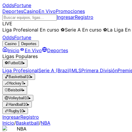
OddsFortune
Deportes
Casino
En Vivo
Promociones
Ingresar
Registro
LIVE
Liga Profesional
En curso
⚽
Serie A
En curso
⚽
La Liga
En
OddsFortune
Casino
Deportes
Inicio
En Vivo
Deportes
Ligas Populares
⚽
Futbol
18
▸
Liga Profesional
Serie A (Brazil)
MLS
Primera División
Premi
🏀
Basketball
10
▸
🏒
Hockey
7
▸
⚾
Beisbol
4
▸
🏐
Volleyball
10
▸
🤾
Handball
10
▸
🏉
Rugby
10
▸
Ingresar
Registro
Inicio
/
Basketball
/
NBA
NBA