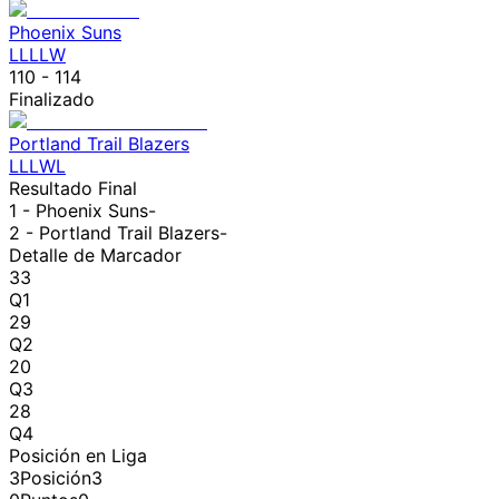
Phoenix Suns
L
L
L
L
W
110
-
114
Finalizado
Portland Trail Blazers
L
L
L
W
L
Resultado Final
1 -
Phoenix Suns
-
2 -
Portland Trail Blazers
-
Detalle de Marcador
33
Q1
29
Q2
20
Q3
28
Q4
Posición en Liga
3
Posición
3