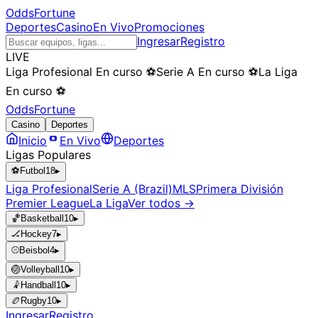
OddsFortune
Deportes
Casino
En Vivo
Promociones
Ingresar
Registro
LIVE
Liga Profesional
En curso
⚽
Serie A
En curso
⚽
La Liga
En curso
⚽
OddsFortune
Casino
Deportes
Inicio
En Vivo
Deportes
Ligas Populares
⚽
Futbol
18
▸
Liga Profesional
Serie A (Brazil)
MLS
Primera División
Premier League
La Liga
Ver todos →
🏀
Basketball
10
▸
🏒
Hockey
7
▸
⚾
Beisbol
4
▸
🏐
Volleyball
10
▸
🤾
Handball
10
▸
🏉
Rugby
10
▸
Ingresar
Registro