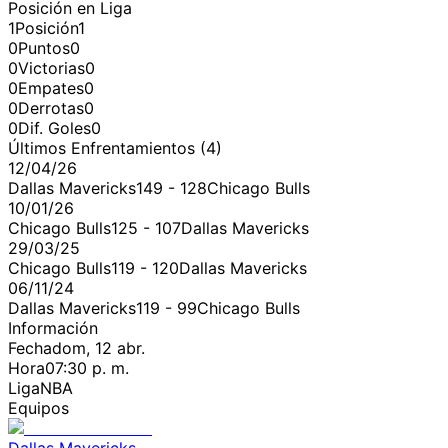
Posición en Liga
1
Posición
1
0
Puntos
0
0
Victorias
0
0
Empates
0
0
Derrotas
0
0
Dif. Goles
0
Últimos Enfrentamientos (
4
)
12/04/26
Dallas Mavericks
149
-
128
Chicago Bulls
10/01/26
Chicago Bulls
125
-
107
Dallas Mavericks
29/03/25
Chicago Bulls
119
-
120
Dallas Mavericks
06/11/24
Dallas Mavericks
119
-
99
Chicago Bulls
Información
Fecha
dom, 12 abr.
Hora
07:30 p. m.
Liga
NBA
Equipos