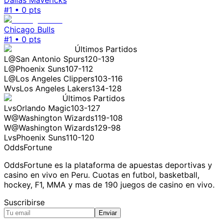
Dallas Mavericks
#
1
•
0
pts
Chicago Bulls
#
1
•
0
pts
Últimos Partidos
L
@
San Antonio Spurs
120-139
L
@
Phoenix Suns
107-112
L
@
Los Angeles Clippers
103-116
W
vs
Los Angeles Lakers
134-128
Últimos Partidos
L
vs
Orlando Magic
103-127
W
@
Washington Wizards
119-108
W
@
Washington Wizards
129-98
L
vs
Phoenix Suns
110-120
OddsFortune
OddsFortune es la plataforma de apuestas deportivas y
casino en vivo en Peru. Cuotas en futbol, basketball,
hockey, F1, MMA y mas de 190 juegos de casino en vivo.
Suscribirse
Enviar