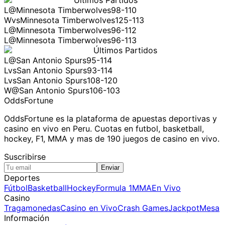
Últimos Partidos
L
@
Minnesota Timberwolves
98-110
W
vs
Minnesota Timberwolves
125-113
L
@
Minnesota Timberwolves
96-112
L
@
Minnesota Timberwolves
96-113
Últimos Partidos
L
@
San Antonio Spurs
95-114
L
vs
San Antonio Spurs
93-114
L
vs
San Antonio Spurs
108-120
W
@
San Antonio Spurs
106-103
OddsFortune
OddsFortune es la plataforma de apuestas deportivas y
casino en vivo en Peru. Cuotas en futbol, basketball,
hockey, F1, MMA y mas de 190 juegos de casino en vivo.
Suscribirse
Enviar
Deportes
Fútbol
Basketball
Hockey
Formula 1
MMA
En Vivo
Casino
Tragamonedas
Casino en Vivo
Crash Games
Jackpot
Mesa
Información