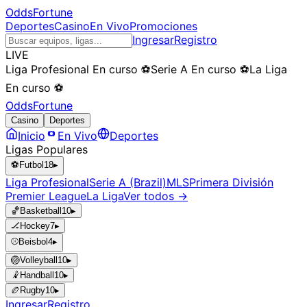
OddsFortune
Deportes
Casino
En Vivo
Promociones
Ingresar
Registro
LIVE
Liga Profesional
En curso
⚽
Serie A
En curso
⚽
La Liga
En curso
⚽
OddsFortune
Casino
Deportes
Inicio
En Vivo
Deportes
Ligas Populares
⚽
Futbol
18
▸
Liga Profesional
Serie A (Brazil)
MLS
Primera División
Premier League
La Liga
Ver todos →
🏀
Basketball
10
▸
🏒
Hockey
7
▸
⚾
Beisbol
4
▸
🏐
Volleyball
10
▸
🤾
Handball
10
▸
🏉
Rugby
10
▸
Ingresar
Registro