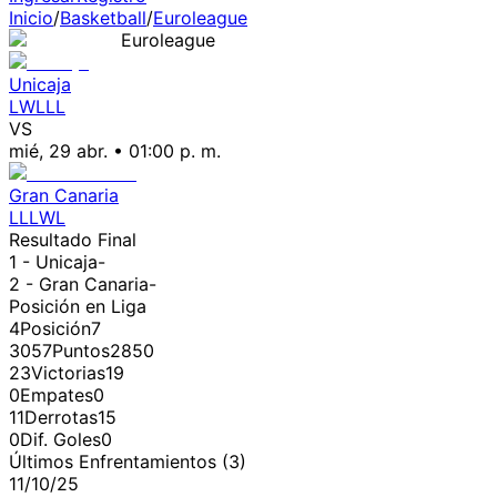
Inicio
/
Basketball
/
Euroleague
Euroleague
Unicaja
L
W
L
L
L
VS
mié, 29 abr.
•
01:00 p. m.
Gran Canaria
L
L
L
W
L
Resultado Final
1 -
Unicaja
-
2 -
Gran Canaria
-
Posición en Liga
4
Posición
7
3057
Puntos
2850
23
Victorias
19
0
Empates
0
11
Derrotas
15
0
Dif. Goles
0
Últimos Enfrentamientos (
3
)
11/10/25