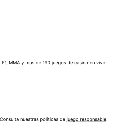
, F1, MMA y mas de 190 juegos de casino en vivo.
Consulta nuestras políticas de
juego responsable
.