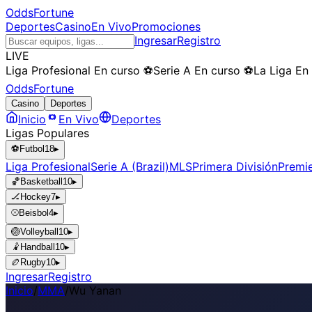
OddsFortune
Deportes
Casino
En Vivo
Promociones
Ingresar
Registro
LIVE
Liga Profesional
En curso
⚽
Serie A
En curso
⚽
La Liga
En
OddsFortune
Casino
Deportes
Inicio
En Vivo
Deportes
Ligas Populares
⚽
Futbol
18
▸
Liga Profesional
Serie A (Brazil)
MLS
Primera División
Premi
🏀
Basketball
10
▸
🏒
Hockey
7
▸
⚾
Beisbol
4
▸
🏐
Volleyball
10
▸
🤾
Handball
10
▸
🏉
Rugby
10
▸
Ingresar
Registro
Inicio
/
MMA
/
Wu Yanan