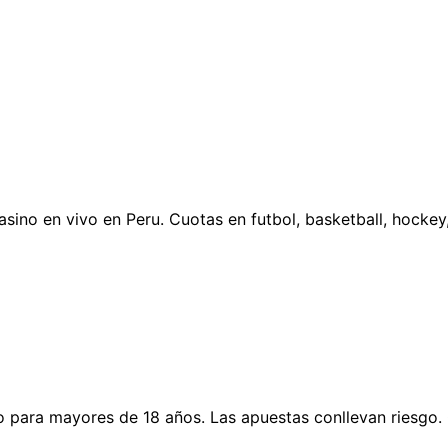
sino en vivo en Peru. Cuotas en futbol, basketball, hockey
o para mayores de 18 años. Las apuestas conllevan riesgo. 