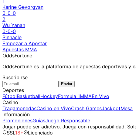
1
Karine Gevorgyan
0
-
0
-
0
2
Wu Yanan
0
-
0
-
0
Pinnacle
Empezar a Apostar
Apuestas MMA
OddsFortune
OddsFortune es la plataforma de apuestas deportivas y ca
Suscribirse
Enviar
Deportes
Fútbol
Basketball
Hockey
Formula 1
MMA
En Vivo
Casino
Tragamonedas
Casino en Vivo
Crash Games
Jackpot
Mesa
Información
Promociones
Guías
Juego Responsable
Jugar puede ser adictivo. Juega con responsabilidad. Sol
SSL
18+
Licenciado