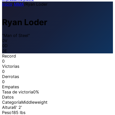
Inicio
/
MMA
/
Ryan Loder
Ryan Loder
"
Man of Steel
"
0
V
0
D
0
E
Record
0
Victorias
0
Derrotas
0
Empates
Tasa de victoria
0
%
Datos
Categoría
Middleweight
Altura
6' 2'
Peso
185 lbs