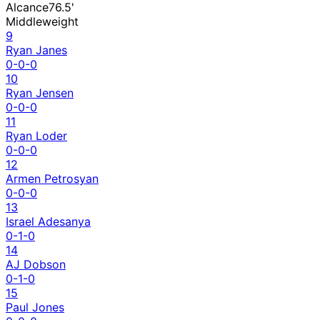
Alcance
76.5'
Middleweight
9
Ryan Janes
0
-
0
-
0
10
Ryan Jensen
0
-
0
-
0
11
Ryan Loder
0
-
0
-
0
12
Armen Petrosyan
0
-
0
-
0
13
Israel Adesanya
0
-
1
-
0
14
AJ Dobson
0
-
1
-
0
15
Paul Jones