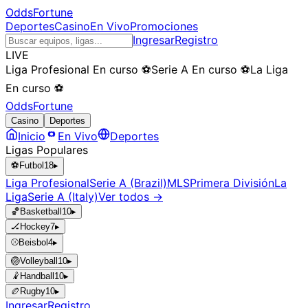
OddsFortune
Deportes
Casino
En Vivo
Promociones
Ingresar
Registro
LIVE
Liga Profesional
En curso
⚽
Serie A
En curso
⚽
La Liga
En curso
⚽
OddsFortune
Casino
Deportes
Inicio
En Vivo
Deportes
Ligas Populares
⚽
Futbol
18
▸
Liga Profesional
Serie A (Brazil)
MLS
Primera División
La
Liga
Serie A (Italy)
Ver todos →
🏀
Basketball
10
▸
🏒
Hockey
7
▸
⚾
Beisbol
4
▸
🏐
Volleyball
10
▸
🤾
Handball
10
▸
🏉
Rugby
10
▸
Ingresar
Registro