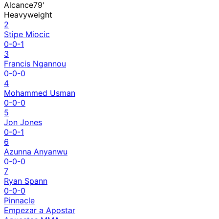
Alcance
79'
Heavyweight
2
Stipe Miocic
0
-
0
-
1
3
Francis Ngannou
0
-
0
-
0
4
Mohammed Usman
0
-
0
-
0
5
Jon Jones
0
-
0
-
1
6
Azunna Anyanwu
0
-
0
-
0
7
Ryan Spann
0
-
0
-
0
Pinnacle
Empezar a Apostar