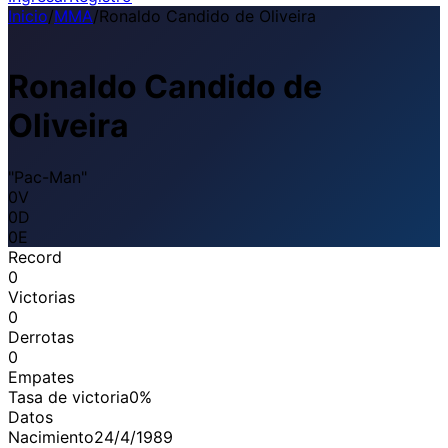
Inicio
/
MMA
/
Ronaldo Candido de Oliveira
Ronaldo Candido de
Oliveira
"
Pac-Man
"
0
V
0
D
0
E
Record
0
Victorias
0
Derrotas
0
Empates
Tasa de victoria
0
%
Datos
Nacimiento
24/4/1989