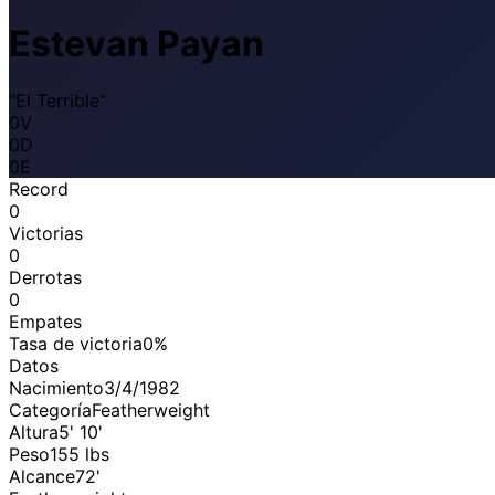
Estevan Payan
"
El Terrible
"
0
V
0
D
0
E
Record
0
Victorias
0
Derrotas
0
Empates
Tasa de victoria
0
%
Datos
Nacimiento
3/4/1982
Categoría
Featherweight
Altura
5' 10'
Peso
155 lbs
Alcance
72'