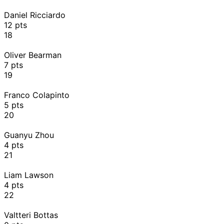
Daniel Ricciardo
12
pts
18
Oliver Bearman
7
pts
19
Franco Colapinto
5
pts
20
Guanyu Zhou
4
pts
21
Liam Lawson
4
pts
22
Valtteri Bottas