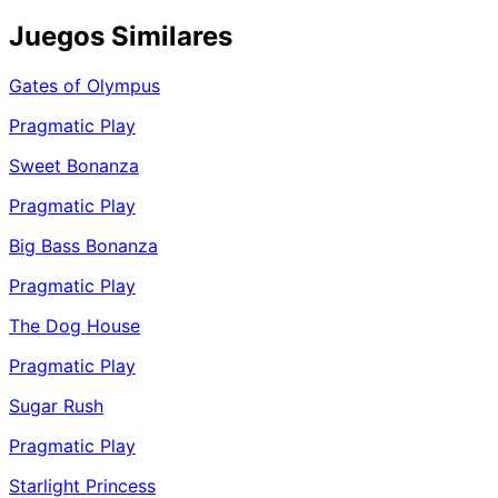
Juegos Similares
Gates of Olympus
Pragmatic Play
Sweet Bonanza
Pragmatic Play
Big Bass Bonanza
Pragmatic Play
The Dog House
Pragmatic Play
Sugar Rush
Pragmatic Play
Starlight Princess