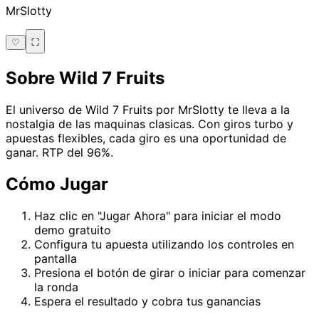
MrSlotty
♡
⛶
Sobre
Wild 7 Fruits
El universo de Wild 7 Fruits por MrSlotty te lleva a la
nostalgia de las maquinas clasicas. Con giros turbo y
apuestas flexibles, cada giro es una oportunidad de
ganar. RTP del 96%.
Cómo Jugar
Haz clic en "Jugar Ahora" para iniciar el modo
demo gratuito
Configura tu apuesta utilizando los controles en
pantalla
Presiona el botón de girar o iniciar para comenzar
la ronda
Espera el resultado y cobra tus ganancias