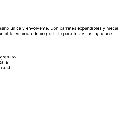
sino unica y envolvente. Con carretes expandibles y mecan
sponible en modo demo gratuito para todos los jugadores.
gratuito
alla
a ronda