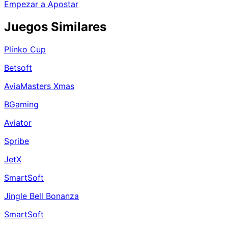
Empezar a Apostar
Juegos Similares
Plinko Cup
Betsoft
AviaMasters Xmas
BGaming
Aviator
Spribe
JetX
SmartSoft
Jingle Bell Bonanza
SmartSoft