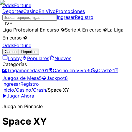
OddsFortune
Deportes
Casino
En Vivo
Promociones
Ingresar
Registro
LIVE
Liga Profesional
En curso
⚽
Serie A
En curso
⚽
La Liga
En curso
⚽
OddsFortune
Casino
Deportes
Lobby
Populares
Nuevos
Categorías
🎰
Tragamonedas
201
🎥
Casino en Vivo
30
🚀
Crash
21
🃏
Juegos de Mesa
5
💎
Jackpot
8
Ingresar
Registro
Inicio
/
Casino
/
Crash
/
Space XY
▶
Jugar Ahora
Juega en
Pinnacle
Space XY