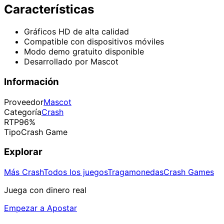
Características
Gráficos HD de alta calidad
Compatible con dispositivos móviles
Modo demo gratuito disponible
Desarrollado por
Mascot
Información
Proveedor
Mascot
Categoría
Crash
RTP
96
%
Tipo
Crash Game
Explorar
Más
Crash
Todos los juegos
Tragamonedas
Crash Games
Juega con dinero real
Empezar a Apostar