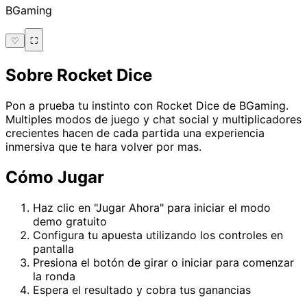
BGaming
♡
⛶
Sobre
Rocket Dice
Pon a prueba tu instinto con Rocket Dice de BGaming.
Multiples modos de juego y chat social y multiplicadores
crecientes hacen de cada partida una experiencia
inmersiva que te hara volver por mas.
Cómo Jugar
Haz clic en "Jugar Ahora" para iniciar el modo
demo gratuito
Configura tu apuesta utilizando los controles en
pantalla
Presiona el botón de girar o iniciar para comenzar
la ronda
Espera el resultado y cobra tus ganancias