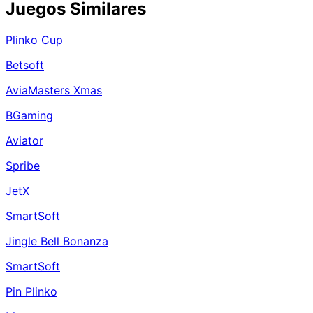
Juegos Similares
Plinko Cup
Betsoft
AviaMasters Xmas
BGaming
Aviator
Spribe
JetX
SmartSoft
Jingle Bell Bonanza
SmartSoft
Pin Plinko