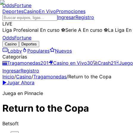
OddsFortune
Deportes
Casino
En Vivo
Promociones
Ingresar
Registro
LIVE
Liga Profesional
En curso
⚽
Serie A
En curso
⚽
La Liga
En
OddsFortune
Casino
Deportes
Lobby
Populares
Nuevos
Categorías
🎰
Tragamonedas
201
🎥
Casino en Vivo
30
🚀
Crash
21
🃏
Juego
Ingresar
Registro
Inicio
/
Casino
/
Tragamonedas
/
Return to the Copa
▶
Jugar Ahora
Juega en
Pinnacle
Return to the Copa
Betsoft