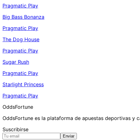
Pragmatic Play
Big Bass Bonanza
Pragmatic Play
The Dog House
Pragmatic Play
Sugar Rush
Pragmatic Play
Starlight Princess
Pragmatic Play
OddsFortune
OddsFortune es la plataforma de apuestas deportivas y ca
Suscribirse
Enviar