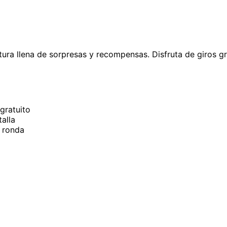
tura llena de sorpresas y recompensas. Disfruta de giros g
gratuito
alla
a ronda