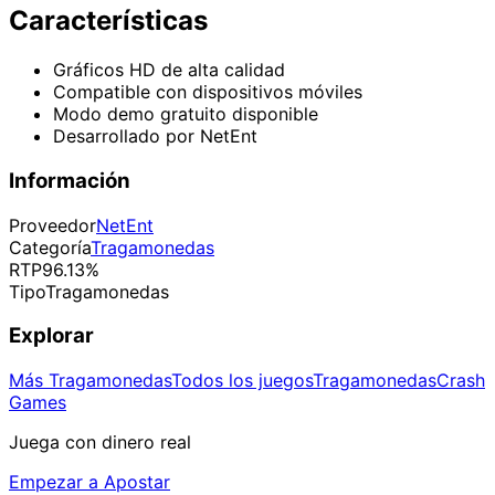
Características
Gráficos HD de alta calidad
Compatible con dispositivos móviles
Modo demo gratuito disponible
Desarrollado por
NetEnt
Información
Proveedor
NetEnt
Categoría
Tragamonedas
RTP
96.13
%
Tipo
Tragamonedas
Explorar
Más
Tragamonedas
Todos los juegos
Tragamonedas
Crash
Games
Juega con dinero real
Empezar a Apostar