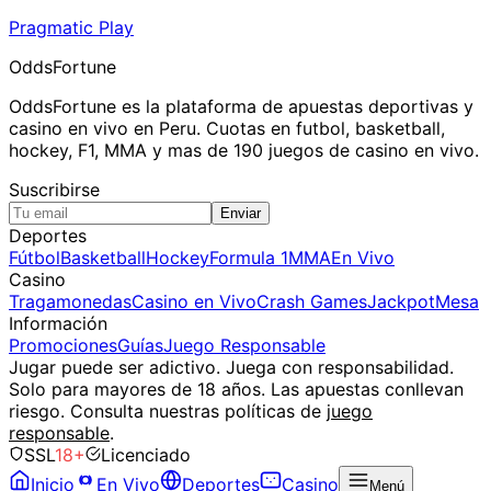
Pragmatic Play
OddsFortune
OddsFortune es la plataforma de apuestas deportivas y
casino en vivo en Peru. Cuotas en futbol, basketball,
hockey, F1, MMA y mas de 190 juegos de casino en vivo.
Suscribirse
Enviar
Deportes
Fútbol
Basketball
Hockey
Formula 1
MMA
En Vivo
Casino
Tragamonedas
Casino en Vivo
Crash Games
Jackpot
Mesa
Información
Promociones
Guías
Juego Responsable
Jugar puede ser adictivo. Juega con responsabilidad.
Solo para mayores de 18 años. Las apuestas conllevan
riesgo. Consulta nuestras políticas de
juego
responsable
.
SSL
18+
Licenciado
Inicio
En Vivo
Deportes
Casino
Menú