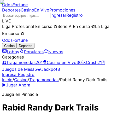
OddsFortune
Deportes
Casino
En Vivo
Promociones
Ingresar
Registro
LIVE
Liga Profesional
En curso
⚽
Serie A
En curso
⚽
La Liga
En curso
⚽
OddsFortune
Casino
Deportes
Lobby
Populares
Nuevos
Categorías
🎰
Tragamonedas
201
🎥
Casino en Vivo
30
🚀
Crash
21
🃏
Juegos de Mesa
5
💎
Jackpot
8
Ingresar
Registro
Inicio
/
Casino
/
Tragamonedas
/
Rabid Randy Dark Trails
▶
Jugar Ahora
Juega en
Pinnacle
Rabid Randy Dark Trails