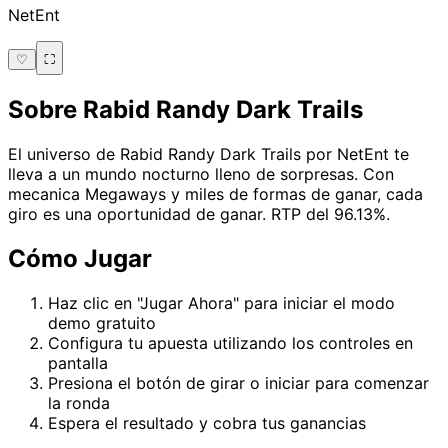
NetEnt
♡
⛶
Sobre
Rabid Randy Dark Trails
El universo de Rabid Randy Dark Trails por NetEnt te
lleva a un mundo nocturno lleno de sorpresas. Con
mecanica Megaways y miles de formas de ganar, cada
giro es una oportunidad de ganar. RTP del 96.13%.
Cómo Jugar
Haz clic en "Jugar Ahora" para iniciar el modo
demo gratuito
Configura tu apuesta utilizando los controles en
pantalla
Presiona el botón de girar o iniciar para comenzar
la ronda
Espera el resultado y cobra tus ganancias