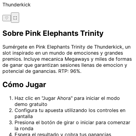
Thunderkick
♡
⛶
Sobre
Pink Elephants Trinity
Sumérgete en Pink Elephants Trinity de Thunderkick, un
slot inspirado en un mundo de emociones y grandes
premios. Incluye mecanica Megaways y miles de formas
de ganar que garantizan sesiones llenas de emocion y
potencial de ganancias. RTP: 96%.
Cómo Jugar
Haz clic en "Jugar Ahora" para iniciar el modo
demo gratuito
Configura tu apuesta utilizando los controles en
pantalla
Presiona el botón de girar o iniciar para comenzar
la ronda
Espera el resultado y cobra tus ganancias