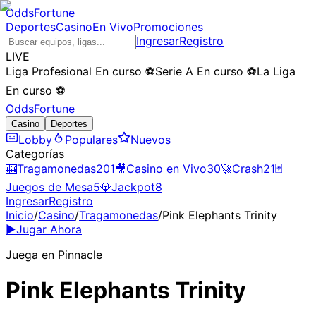
OddsFortune
Deportes
Casino
En Vivo
Promociones
Ingresar
Registro
LIVE
Liga Profesional
En curso
⚽
Serie A
En curso
⚽
La Liga
En curso
⚽
OddsFortune
Casino
Deportes
Lobby
Populares
Nuevos
Categorías
🎰
Tragamonedas
201
🎥
Casino en Vivo
30
🚀
Crash
21
🃏
Juegos de Mesa
5
💎
Jackpot
8
Ingresar
Registro
Inicio
/
Casino
/
Tragamonedas
/
Pink Elephants Trinity
▶
Jugar Ahora
Juega en
Pinnacle
Pink Elephants Trinity