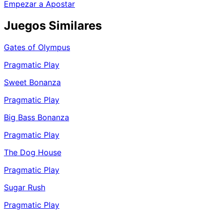
Empezar a Apostar
Juegos Similares
Gates of Olympus
Pragmatic Play
Sweet Bonanza
Pragmatic Play
Big Bass Bonanza
Pragmatic Play
The Dog House
Pragmatic Play
Sugar Rush
Pragmatic Play