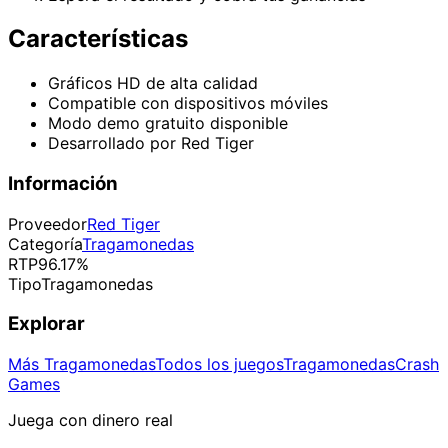
Características
Gráficos HD de alta calidad
Compatible con dispositivos móviles
Modo demo gratuito disponible
Desarrollado por
Red Tiger
Información
Proveedor
Red Tiger
Categoría
Tragamonedas
RTP
96.17
%
Tipo
Tragamonedas
Explorar
Más
Tragamonedas
Todos los juegos
Tragamonedas
Crash
Games
Juega con dinero real