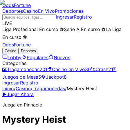
OddsFortune
Deportes
Casino
En Vivo
Promociones
Ingresar
Registro
LIVE
Liga Profesional
En curso
⚽
Serie A
En curso
⚽
La Liga
En curso
⚽
OddsFortune
Casino
Deportes
Lobby
Populares
Nuevos
Categorías
🎰
Tragamonedas
201
🎥
Casino en Vivo
30
🚀
Crash
21
🃏
Juegos de Mesa
5
💎
Jackpot
8
Ingresar
Registro
Inicio
/
Casino
/
Tragamonedas
/
Mystery Heist
▶
Jugar Ahora
Juega en
Pinnacle
Mystery Heist