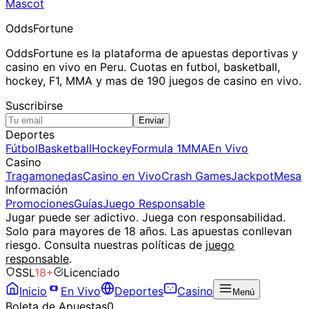
Mascot
OddsFortune
OddsFortune es la plataforma de apuestas deportivas y
casino en vivo en Peru. Cuotas en futbol, basketball,
hockey, F1, MMA y mas de 190 juegos de casino en vivo.
Suscribirse
Enviar
Deportes
Fútbol
Basketball
Hockey
Formula 1
MMA
En Vivo
Casino
Tragamonedas
Casino en Vivo
Crash Games
Jackpot
Mesa
Información
Promociones
Guías
Juego Responsable
Jugar puede ser adictivo. Juega con responsabilidad.
Solo para mayores de 18 años. Las apuestas conllevan
riesgo. Consulta nuestras políticas de
juego
responsable
.
SSL
18+
Licenciado
Inicio
En Vivo
Deportes
Casino
Menú
Boleta de Apuestas
0