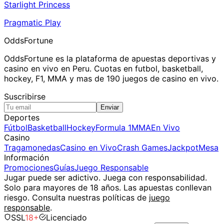
Starlight Princess
Pragmatic Play
OddsFortune
OddsFortune es la plataforma de apuestas deportivas y
casino en vivo en Peru. Cuotas en futbol, basketball,
hockey, F1, MMA y mas de 190 juegos de casino en vivo.
Suscribirse
Enviar
Deportes
Fútbol
Basketball
Hockey
Formula 1
MMA
En Vivo
Casino
Tragamonedas
Casino en Vivo
Crash Games
Jackpot
Mesa
Información
Promociones
Guías
Juego Responsable
Jugar puede ser adictivo. Juega con responsabilidad.
Solo para mayores de 18 años. Las apuestas conllevan
riesgo. Consulta nuestras políticas de
juego
responsable
.
SSL
18+
Licenciado