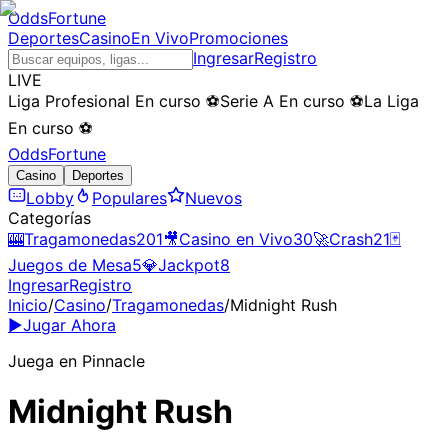
OddsFortune
Deportes
Casino
En Vivo
Promociones
Ingresar
Registro
LIVE
Liga Profesional
En curso
⚽
Serie A
En curso
⚽
La Liga
En curso
⚽
OddsFortune
Casino
Deportes
Lobby
Populares
Nuevos
Categorías
🎰
Tragamonedas
201
🎥
Casino en Vivo
30
🚀
Crash
21
🃏
Juegos de Mesa
5
💎
Jackpot
8
Ingresar
Registro
Inicio
/
Casino
/
Tragamonedas
/
Midnight Rush
▶
Jugar Ahora
Juega en
Pinnacle
Midnight Rush