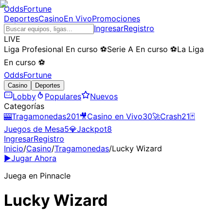
OddsFortune
Deportes
Casino
En Vivo
Promociones
Ingresar
Registro
LIVE
Liga Profesional
En curso
⚽
Serie A
En curso
⚽
La Liga
En curso
⚽
OddsFortune
Casino
Deportes
Lobby
Populares
Nuevos
Categorías
🎰
Tragamonedas
201
🎥
Casino en Vivo
30
🚀
Crash
21
🃏
Juegos de Mesa
5
💎
Jackpot
8
Ingresar
Registro
Inicio
/
Casino
/
Tragamonedas
/
Lucky Wizard
▶
Jugar Ahora
Juega en
Pinnacle
Lucky Wizard