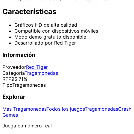
Características
Gráficos HD de alta calidad
Compatible con dispositivos móviles
Modo demo gratuito disponible
Desarrollado por
Red Tiger
Información
Proveedor
Red Tiger
Categoría
Tragamonedas
RTP
95.71
%
Tipo
Tragamonedas
Explorar
Más
Tragamonedas
Todos los juegos
Tragamonedas
Crash
Games
Juega con dinero real