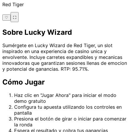
Red Tiger
♡
⛶
Sobre
Lucky Wizard
Sumérgete en Lucky Wizard de Red Tiger, un slot
inspirado en una experiencia de casino unica y
envolvente. Incluye carretes expandibles y mecanicas
innovadoras que garantizan sesiones llenas de emocion
y potencial de ganancias. RTP: 95.71%.
Cómo Jugar
Haz clic en "Jugar Ahora" para iniciar el modo
demo gratuito
Configura tu apuesta utilizando los controles en
pantalla
Presiona el botón de girar o iniciar para comenzar
la ronda
Espera el resultado y cobra tus ganancias