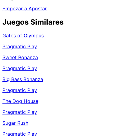
Empezar a Apostar
Juegos Similares
Gates of Olympus
Pragmatic Play
Sweet Bonanza
Pragmatic Play
Big Bass Bonanza
Pragmatic Play
The Dog House
Pragmatic Play
Sugar Rush
Pragmatic Play