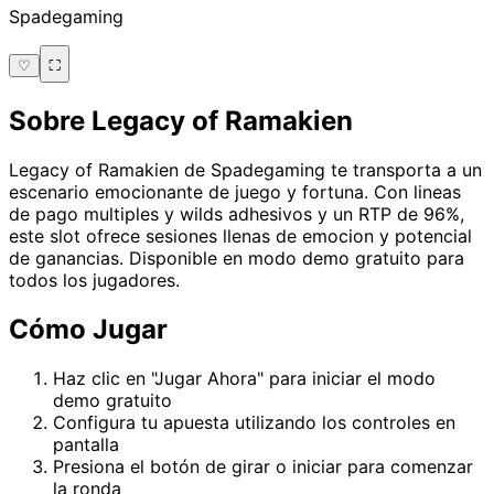
Spadegaming
♡
⛶
Sobre
Legacy of Ramakien
Legacy of Ramakien de Spadegaming te transporta a un
escenario emocionante de juego y fortuna. Con lineas
de pago multiples y wilds adhesivos y un RTP de 96%,
este slot ofrece sesiones llenas de emocion y potencial
de ganancias. Disponible en modo demo gratuito para
todos los jugadores.
Cómo Jugar
Haz clic en "Jugar Ahora" para iniciar el modo
demo gratuito
Configura tu apuesta utilizando los controles en
pantalla
Presiona el botón de girar o iniciar para comenzar
la ronda