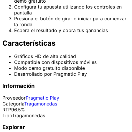
demo gratuito
Configura tu apuesta utilizando los controles en
pantalla
Presiona el botón de girar o iniciar para comenzar
la ronda
Espera el resultado y cobra tus ganancias
Características
Gráficos HD de alta calidad
Compatible con dispositivos móviles
Modo demo gratuito disponible
Desarrollado por
Pragmatic Play
Información
Proveedor
Pragmatic Play
Categoría
Tragamonedas
RTP
96.5
%
Tipo
Tragamonedas
Explorar