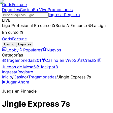
OddsFortune
Deportes
Casino
En Vivo
Promociones
Ingresar
Registro
LIVE
Liga Profesional
En curso
⚽
Serie A
En curso
⚽
La Liga
En curso
⚽
OddsFortune
Casino
Deportes
Lobby
Populares
Nuevos
Categorías
🎰
Tragamonedas
201
🎥
Casino en Vivo
30
🚀
Crash
21
🃏
Juegos de Mesa
5
💎
Jackpot
8
Ingresar
Registro
Inicio
/
Casino
/
Tragamonedas
/
Jingle Express 7s
▶
Jugar Ahora
Juega en
Pinnacle
Jingle Express 7s