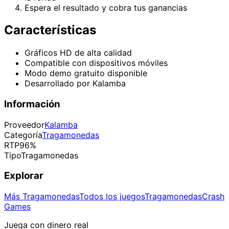
Espera el resultado y cobra tus ganancias
Características
Gráficos HD de alta calidad
Compatible con dispositivos móviles
Modo demo gratuito disponible
Desarrollado por
Kalamba
Información
Proveedor
Kalamba
Categoría
Tragamonedas
RTP
96
%
Tipo
Tragamonedas
Explorar
Más
Tragamonedas
Todos los juegos
Tragamonedas
Crash
Games
Juega con dinero real