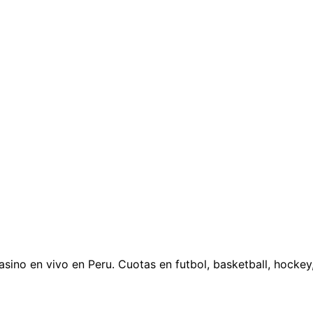
sino en vivo en Peru. Cuotas en futbol, basketball, hockey