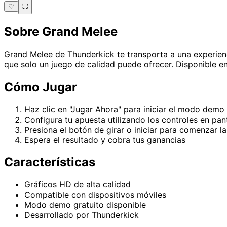
♡
⛶
Sobre
Grand Melee
Grand Melee de Thunderkick te transporta a una experienc
que solo un juego de calidad puede ofrecer. Disponible 
Cómo Jugar
Haz clic en "Jugar Ahora" para iniciar el modo demo 
Configura tu apuesta utilizando los controles en pant
Presiona el botón de girar o iniciar para comenzar l
Espera el resultado y cobra tus ganancias
Características
Gráficos HD de alta calidad
Compatible con dispositivos móviles
Modo demo gratuito disponible
Desarrollado por
Thunderkick