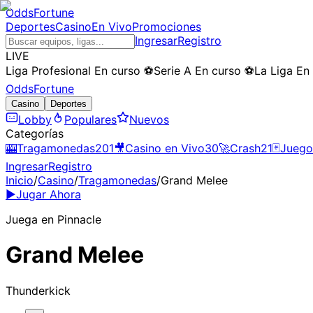
OddsFortune
Deportes
Casino
En Vivo
Promociones
Ingresar
Registro
LIVE
Liga Profesional
En curso
⚽
Serie A
En curso
⚽
La Liga
En
OddsFortune
Casino
Deportes
Lobby
Populares
Nuevos
Categorías
🎰
Tragamonedas
201
🎥
Casino en Vivo
30
🚀
Crash
21
🃏
Juego
Ingresar
Registro
Inicio
/
Casino
/
Tragamonedas
/
Grand Melee
▶
Jugar Ahora
Juega en
Pinnacle
Grand Melee
Thunderkick