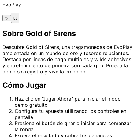
EvoPlay
♡
⛶
Sobre
Gold of Sirens
Descubre Gold of Sirens, una tragamonedas de EvoPlay
ambientada en un mundo de oro y tesoros relucientes.
Destaca por lineas de pago multiples y wilds adhesivos
y entretenimiento de primera con cada giro. Prueba la
demo sin registro y vive la emocion.
Cómo Jugar
Haz clic en "Jugar Ahora" para iniciar el modo
demo gratuito
Configura tu apuesta utilizando los controles en
pantalla
Presiona el botón de girar o iniciar para comenzar
la ronda
Espera el resultado y cobra tus ganancias