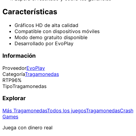
Características
Gráficos HD de alta calidad
Compatible con dispositivos móviles
Modo demo gratuito disponible
Desarrollado por
EvoPlay
Información
Proveedor
EvoPlay
Categoría
Tragamonedas
RTP
96
%
Tipo
Tragamonedas
Explorar
Más
Tragamonedas
Todos los juegos
Tragamonedas
Crash
Games
Juega con dinero real