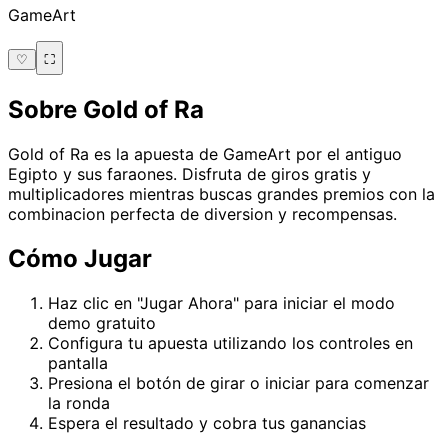
GameArt
♡
⛶
Sobre
Gold of Ra
Gold of Ra es la apuesta de GameArt por el antiguo
Egipto y sus faraones. Disfruta de giros gratis y
multiplicadores mientras buscas grandes premios con la
combinacion perfecta de diversion y recompensas.
Cómo Jugar
Haz clic en "Jugar Ahora" para iniciar el modo
demo gratuito
Configura tu apuesta utilizando los controles en
pantalla
Presiona el botón de girar o iniciar para comenzar
la ronda
Espera el resultado y cobra tus ganancias