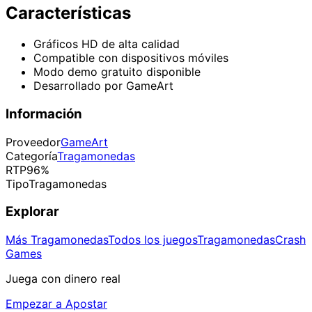
Características
Gráficos HD de alta calidad
Compatible con dispositivos móviles
Modo demo gratuito disponible
Desarrollado por
GameArt
Información
Proveedor
GameArt
Categoría
Tragamonedas
RTP
96
%
Tipo
Tragamonedas
Explorar
Más
Tragamonedas
Todos los juegos
Tragamonedas
Crash
Games
Juega con dinero real
Empezar a Apostar